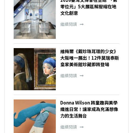
零位元」5大展區解壓縮在地
文化創意
繼續閱讀
維梅爾《戴珍珠耳環的少女》
大阪唯一展出！12件莫瑞泰斯
皇家美術館珍藏即將登場
繼續閱讀
Donna Wilson 將童趣與美學
織進日常！讓家成為充滿想像
力的生活舞台
繼續閱讀