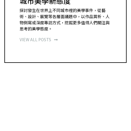
城市美學新態度
探討發生在世界上不同城市裡的美學事件，從藝
術、設計、展覽等各層面議題中，以作品賞析、人
物側寫或深度專訪方式，挖掘更多值得人們關注與
思考的美學態度。
VIEW ALL POSTS