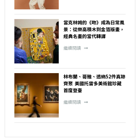
當克林姆的《吻》成為日常風
景：從樂高積木到金箔版畫，
經典名畫的當代轉譯
繼續閱讀
林布蘭、哥雅、透納52件真跡
齊聚 美國托雷多美術館珍藏
首度登臺
繼續閱讀