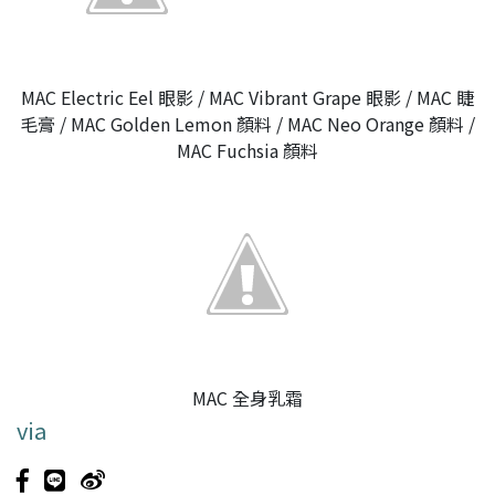
MAC Electric Eel 眼影 / MAC Vibrant Grape 眼影 / MAC 睫
毛膏 / MAC Golden Lemon 顏料 / MAC Neo Orange 顏料 /
MAC Fuchsia 顏料
MAC 全身乳霜
via