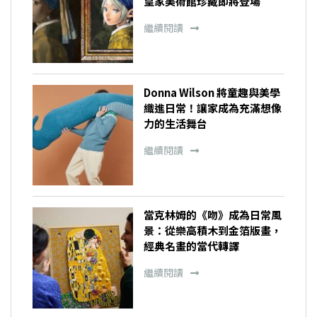
皇家美術館珍藏即將登場
繼續閱讀
Donna Wilson 將童趣與美學
織進日常！讓家成為充滿想像
力的生活舞台
繼續閱讀
當克林姆的《吻》成為日常風
景：從樂高積木到金箔版畫，
經典名畫的當代轉譯
繼續閱讀