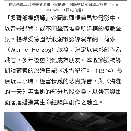
楊德昌導演以漫畫隨筆畫下與他進行討論的侯孝賢導演與其他人員。
Melody TU 採訪拍攝。
「多聲部複語師」
企圖彰顯楊德昌於電影中，
以音畫錯置，或不同聲音堆疊所建構的複數聲
景。楊導受德國新浪潮電影導演韋納．荷索
（Werner Herzog）啟發，決定以電影創作為
職志，多年後更與他成為朋友。本區節選楊導
朗讀荷索的旅途日記《冰雪紀行》（1974）長
達近兩小時、極富情感的珍貴錄音，與《海灘
的一天》等電影的部分片段交疊，以聲音與畫
面層層遞進其生命經驗與創作之融匯。