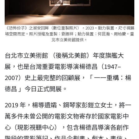
《恐怖份子》之淑安回眸（數位重製照片），2023。動力裝置，尺寸視展
場空間而定。照片授權及重製：劉振祥；動力裝置：何昆瀚、周柏慶。臺
北市立美術館提供。
台北市立美術館 （後稱北美館）年度旗艦大
展，也是台灣重要電影導演楊德昌（1947–
2007）史上最完整的回顧展，「 一一重構：楊
德昌 」今日正式開展。
2019 年，楊導遺孀、鋼琴家彭鎧立女士，將一
萬多件未曾公開的電影文物寄存於國家電影中
心（現影視聽中心），包含楊德昌導演各創作
階段的電影筆記、作品企劃書、劇本、書信、