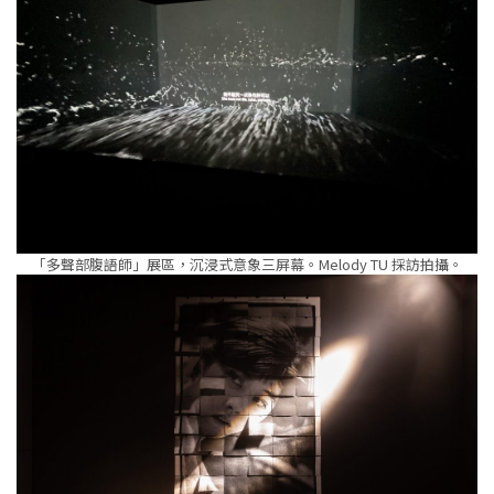
「多聲部腹語師」展區，沉浸式意象三屏幕。Melody TU 採訪拍攝。