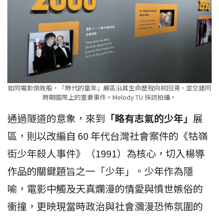
如同電影倒敘般，「時代的童年」展區沿其生命歷程向前回溯，並交錯同
時期國際上的重要事件。Melody TU 採訪拍攝。
通過隧道的意象，來到
「略有志氣的少年」
展
區，則以改編自 60 年代台灣社會案件的《牯嶺
街少年殺人事件》（1991）為核心，切入楊導
作品的關鍵題旨之一「少年」。少年作為隱
喻，電影中觸及天真爛漫的情愛與憤世嫉俗的
衝撞，更映現當時政治與社會瀰漫恐怖氛圍的