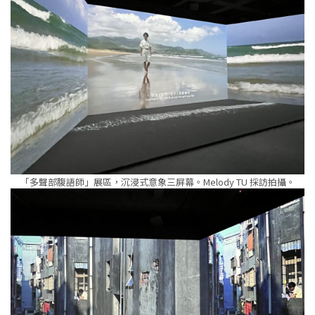
「多聲部腹語師」展區，沉浸式意象三屏幕。Melody TU 採訪拍攝。