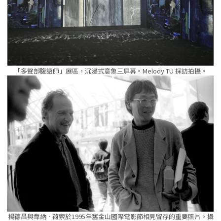
「多聲部腹語師」展區，沉浸式意象三屏幕。Melody TU 採訪拍攝。
楊德昌與韋納ㆍ荷索於1995年舊金山國際電影節相見留存的重要照片。攝