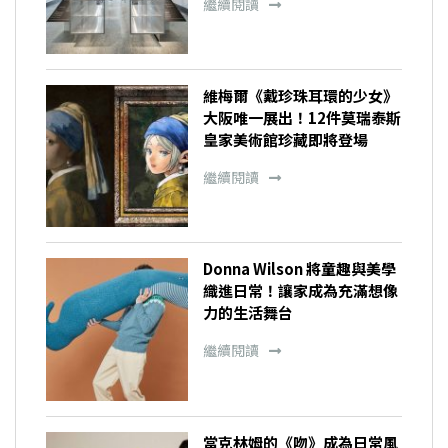
繼續閱讀
維梅爾《戴珍珠耳環的少女》
大阪唯一展出！12件莫瑞泰斯
皇家美術館珍藏即將登場
繼續閱讀
Donna Wilson 將童趣與美學
織進日常！讓家成為充滿想像
力的生活舞台
繼續閱讀
當克林姆的《吻》成為日常風