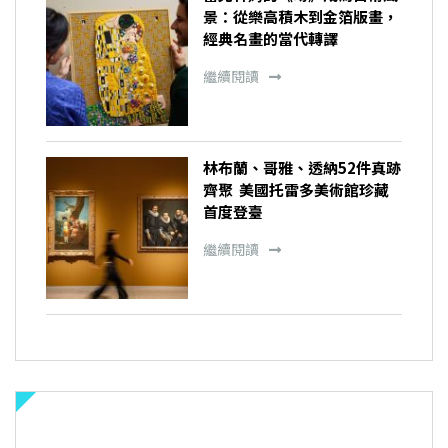
景：從樂高積木到金箔版畫，
經典名畫的當代轉譯
繼續閱讀
林布蘭、哥雅、透納52件真跡
齊聚 美國托雷多美術館珍藏
首度登臺
繼續閱讀