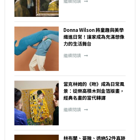
繼續閱讀
Donna Wilson 將童趣與美學
織進日常！讓家成為充滿想像
力的生活舞台
繼續閱讀
當克林姆的《吻》成為日常風
景：從樂高積木到金箔版畫，
經典名畫的當代轉譯
繼續閱讀
林布蘭、哥雅、透納52件真跡