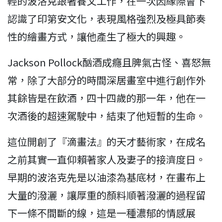
輕的波洛克跟著養父工作，在一次因緣際會下
認識了印第安文化，表現風格強烈及極具節奏
性的繪畫方式，讓他產生了極大的興趣。
Jackson Pollock酗酒成癮且脾氣古怪、喜怒無
常，除了大部分的時間深居畫室中進行創作外
其餘皆是在飲酒，四十四歲的那一年，他在一
次酒後的超速駕駛中，結束了他短暫的生命。
這位開創了『滴畫法』的天才藝術家，在成名
之前其實一直仰賴著家人及妻子的接濟度日。
早期的波洛克先是以油漆為基底材，在畫布上
大量的潑灑，讓厚重的顏料順著潑灑的過程留
下一條不間斷的線，這是一種濃郁的情感展