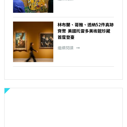
林布蘭、哥雅、透納52件真跡
齊聚 美國托雷多美術館珍藏
首度登臺
繼續閱讀