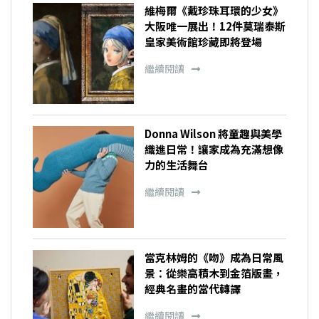
維梅爾《戴珍珠耳環的少女》
大阪唯一展出！12件莫瑞泰斯
皇家美術館珍藏即將登場
繼續閱讀
Donna Wilson 將童趣與美學
織進日常！讓家成為充滿想像
力的生活舞台
繼續閱讀
當克林姆的《吻》成為日常風
景：從樂高積木到金箔版畫，
經典名畫的當代轉譯
繼續閱讀