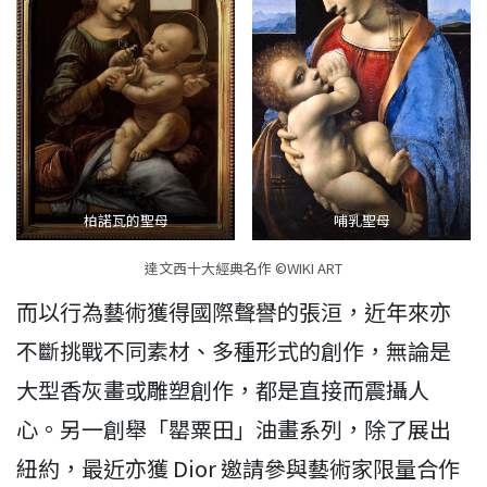
柏諾瓦的聖母
哺乳聖母
達文西十大經典名作 ©WIKI ART
而以行為藝術獲得國際聲譽的張洹，近年來亦
不斷挑戰不同素材、多種形式的創作，無論是
大型香灰畫或雕塑創作，都是直接而震攝人
心。另一創舉「罌粟田」油畫系列，除了展出
紐約，最近亦獲 Dior 邀請參與藝術家限量合作