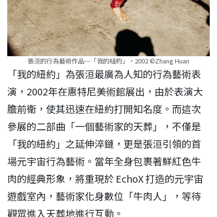
張洹的行為藝術作品─「我的紐約」，2002 ©Zhang Huan
「我的紐約」為張洹最廣為人知的行為藝術表
演，2002年在惠特尼美術館展出，由於表演大
膽前衛，使其迅速在紐約打開知名度。而這次
參展的二部曲「一個藝術家的天葬」，不僅是
「我的紐約」之延伸淬鏈，更是張洹引領的首
場元宇宙行為藝術。當年全身包裹著鮮紅色牛
肉的經典形象，將重現於 EchoX 打造的元宇宙
遊戲室內，藝術家化身數位「牛肉人」，等待
觀眾進入天葬地進行互動。