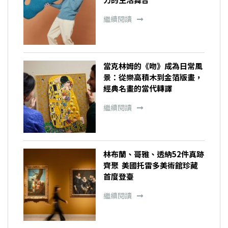
繼續閱讀
當克林姆的《吻》成為日常風
景：從樂高積木到金箔版畫，
經典名畫的當代轉譯
繼續閱讀
林布蘭、哥雅、透納52件真跡
齊聚 美國托雷多美術館珍藏
首度登臺
繼續閱讀