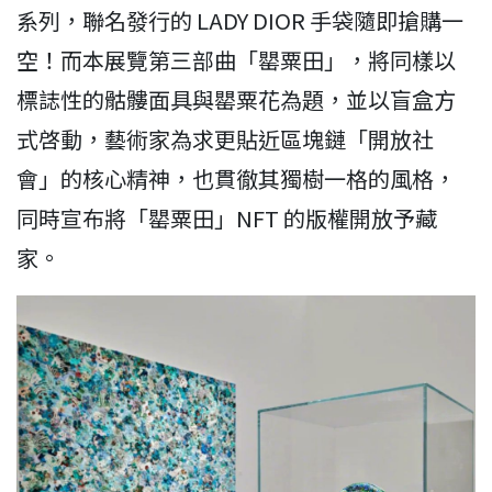
系列，聯名發行的 LADY DIOR 手袋隨即搶購一
空！而本展覽第三部曲「罌粟田」，將同樣以
標誌性的骷髏面具與罌粟花為題，並以盲盒方
式啓動，藝術家為求更貼近區塊鏈「開放社
會」的核心精神，也貫徹其獨樹一格的風格，
同時宣布將「罌粟田」NFT 的版權開放予藏
家。