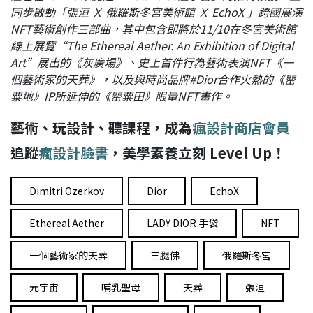
同步啟動「張洹 Ｘ 俄羅斯冬宮美術館 Ｘ EchoX 」跨國展演
NFT藝術創作三部曲，其中包含即將於11/10在冬宮美術館
線上展覽“The Ethereal Aether. An Exhibition of Digital
Art”展出的《灰廣場》、史上首件行為藝術表演NFT《一
個藝術家的天葬》，以及與時尚品牌#Dior合作火熱的《罌
粟地》IP所延伸的《罌粟田》限量NFT畫作。
藝術、玩設計、聽課程，成為
瘋設計商店會員
追蹤
瘋設計臉書
，美學素養立刻 Level Up！
Dimitri Ozerkov
Dior
EchoX
Ethereal Aether
LADY DIOR 手袋
NFT
一個藝術家的天葬
三腿佛
俄羅斯冬宮
元宇宙
哺乳聖母
天葬
張洹