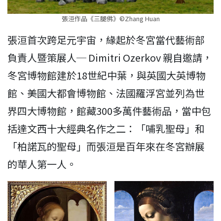
張洹作品《三腿佛》©Zhang Huan
張洹首次跨足元宇宙，緣起於冬宮當代藝術部
負責人暨策展人─ Dimitri Ozerkov 親自邀請，
冬宮博物館建於18世紀中葉，與英國大英博物
館、美國大都會博物館、法國羅浮宮並列為世
界四大博物館，館藏300多萬件藝術品，當中包
括達文西十大經典名作之二：「哺乳聖母」和
「柏諾瓦的聖母」而張洹是百年來在冬宮辦展
的華人第一人。