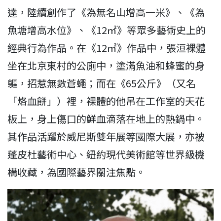
達，陸續創作了《為無名山增高一米》、《為
魚塘增高水位》、《12㎡》等眾多藝術史上的
經典行為作品。在《12㎡》作品中，張洹裸體
坐在北京東村的公廁中，塗滿魚油和蜂蜜的身
軀，招惹無數蒼蠅；而在《65公斤》（又名
「烙血餅」）裡，裸體的他吊在工作室的天花
板上，身上傷口的鮮血滴落在地上的熱鍋中。
其作品活躍於威尼斯雙年展等國際大展，亦被
蓬皮杜藝術中心、紐約現代美術館等世界級機
構收藏，為國際藝界關注焦點。