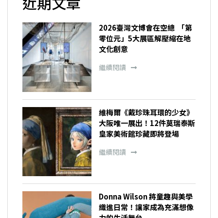
近期文章
2026臺灣文博會在空總 「第
零位元」5大展區解壓縮在地
文化創意
繼續閱讀
維梅爾《戴珍珠耳環的少女》
大阪唯一展出！12件莫瑞泰斯
皇家美術館珍藏即將登場
繼續閱讀
Donna Wilson 將童趣與美學
織進日常！讓家成為充滿想像
力的生活舞台