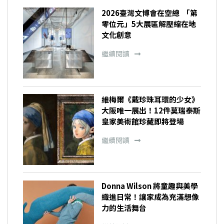
2026臺灣文博會在空總 「第
零位元」5大展區解壓縮在地
文化創意
繼續閱讀
維梅爾《戴珍珠耳環的少女》
大阪唯一展出！12件莫瑞泰斯
皇家美術館珍藏即將登場
繼續閱讀
Donna Wilson 將童趣與美學
織進日常！讓家成為充滿想像
力的生活舞台