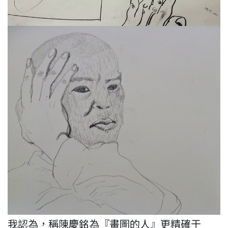
我認為，稱陳慶銘為『畫圖的人』更精確于