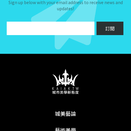
Sign up below with your email address to receive news and
updates!
城美藝論
藝術美學