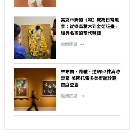
當克林姆的《吻》成為日常風
景：從樂高積木到金箔版畫，
經典名畫的當代轉譯
繼續閱讀
林布蘭、哥雅、透納52件真跡
齊聚 美國托雷多美術館珍藏
首度登臺
繼續閱讀