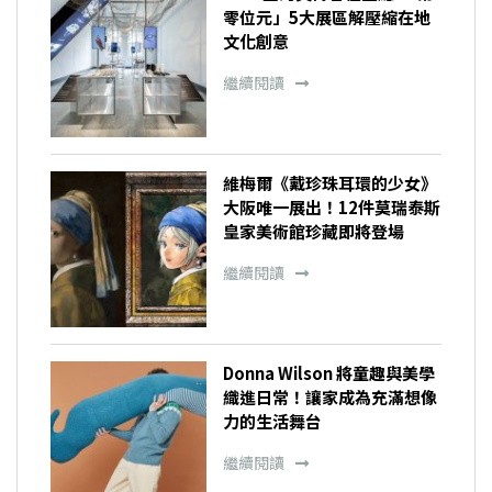
零位元」5大展區解壓縮在地
文化創意
繼續閱讀
維梅爾《戴珍珠耳環的少女》
大阪唯一展出！12件莫瑞泰斯
皇家美術館珍藏即將登場
繼續閱讀
Donna Wilson 將童趣與美學
織進日常！讓家成為充滿想像
力的生活舞台
繼續閱讀