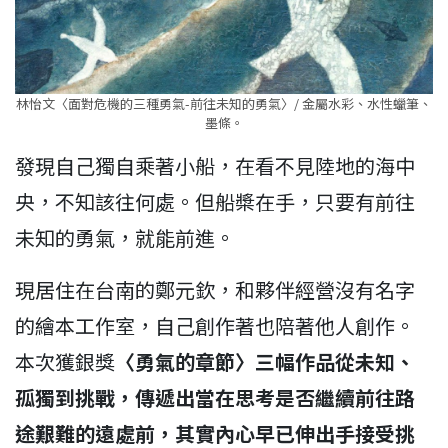
林怡文〈面對危機的三種勇氣-前往未知的勇氣〉/ 金屬水彩、水性蠟筆、
墨條。
發現自己獨自乘著小船，在看不見陸地的海中
央，不知該往何處。但船槳在手，只要有前往
未知的勇氣，就能前進。
現居住在台南的鄭元欽，和夥伴經營沒有名字
的繪本工作室，自己創作著也陪著他人創作。
本次獲銀獎
〈勇氣的章節〉三幅作品從未知、
孤獨到挑戰，傳遞出當在思考是否繼續前往路
途艱難的遠處前，其實內心早已伸出手接受挑