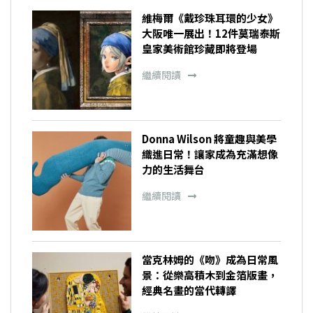
維梅爾《戴珍珠耳環的少女》
大阪唯一展出！12件莫瑞泰斯
皇家美術館珍藏即將登場
繼續閱讀
Donna Wilson 將童趣與美學
織進日常！讓家成為充滿想像
力的生活舞台
繼續閱讀
當克林姆的《吻》成為日常風
景：從樂高積木到金箔版畫，
經典名畫的當代轉譯