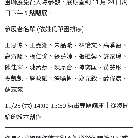
畫聯展免費入場參觀，展期直到 11 月 24 日周
日下午 5 點閉展。
參展者名單 (依姓氏筆畫排序)
王思淳、王鑫湘、朱品璇、林怡文、高季薇、
高齊駿、張仁瑜、張莛婕、張維蓉、許家瑋、
陳佳寧、陳孟嬉、陳厚合、陸奕匡、黃慧彤、
楊凱凱、詹政融、詹喻帆、鄭元欽、薛偉晨、
蘇志宛
11/23 (六) 14:00-15:30 插畫專題講座｜從凌開
始的繪本創作
你是否曾想創作繪本卻不知道從何開始？又或