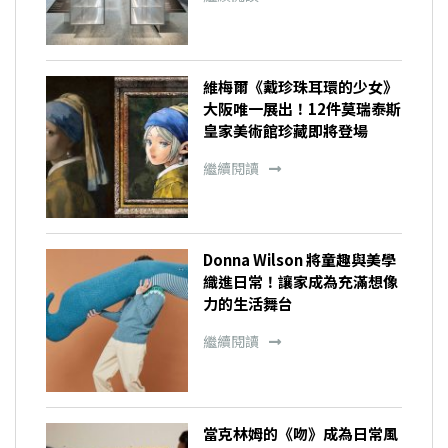
維梅爾《戴珍珠耳環的少女》
大阪唯一展出！12件莫瑞泰斯
皇家美術館珍藏即將登場
繼續閱讀
Donna Wilson 將童趣與美學
織進日常！讓家成為充滿想像
力的生活舞台
繼續閱讀
當克林姆的《吻》成為日常風