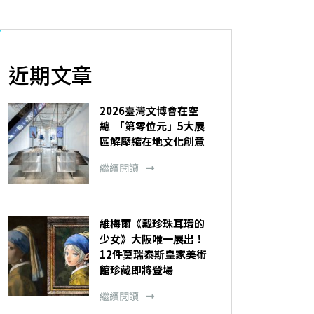
近期文章
2026臺灣文博會在空
總 「第零位元」5大展
區解壓縮在地文化創意
繼續閱讀
維梅爾《戴珍珠耳環的
少女》大阪唯一展出！
12件莫瑞泰斯皇家美術
館珍藏即將登場
繼續閱讀