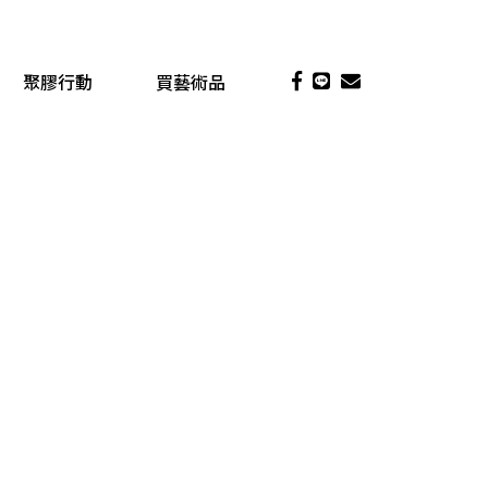
聚膠行動
買藝術品