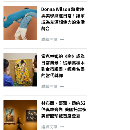
Donna Wilson 將童趣
與美學織進日常！讓家
成為充滿想像力的生活
舞台
繼續閱讀
當克林姆的《吻》成為
日常風景：從樂高積木
到金箔版畫，經典名畫
的當代轉譯
繼續閱讀
林布蘭、哥雅、透納52
件真跡齊聚 美國托雷多
美術館珍藏首度登臺
繼續閱讀