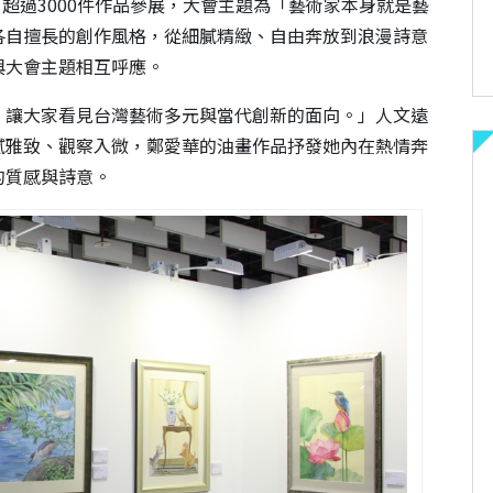
，超過3000件作品參展，大會主題為「藝術家本身就是藝
各自擅長的創作風格，從細膩精緻、自由奔放到浪漫詩意
與大會主題相互呼應。
，讓大家看見台灣藝術多元與當代創新的面向。」人文遠
膩雅致、觀察入微，鄭愛華的油畫作品抒發她內在熱情奔
的質感與詩意。