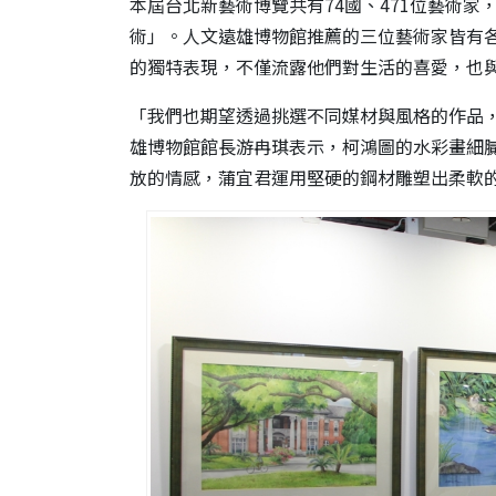
本屆台北新藝術博覽共有74國、471位藝術家
術」。人文遠雄博物館推薦的三位藝術家皆有
的獨特表現，不僅流露他們對生活的喜愛，也
「我們也期望透過挑選不同媒材與風格的作品
雄博物館館長游冉琪表示，柯鴻圖的水彩畫細
放的情感，蒲宜君運用堅硬的鋼材雕塑出柔軟