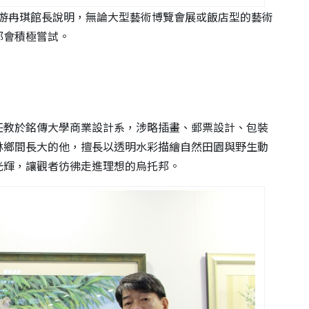
?游冉琪館長說明，無論大型藝術博覽會展或飯店型的藝術
都會積極嘗試。
任教於銘傳大學商業設計系，涉略插畫、郵票設計、包裝
林鄉間長大的他，擅長以透明水彩描繪自然田園與野生動
光輝，讓觀者彷彿走進理想的烏托邦。