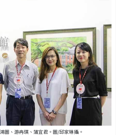
鴻圖、游冉琪、蒲宜君。圖/邱家琳攝。