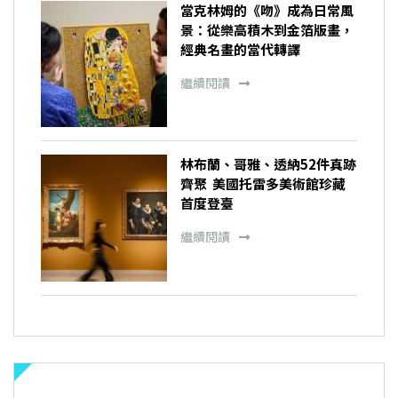
當克林姆的《吻》成為日常風
景：從樂高積木到金箔版畫，
經典名畫的當代轉譯
繼續閱讀
林布蘭、哥雅、透納52件真跡
齊聚 美國托雷多美術館珍藏
首度登臺
繼續閱讀