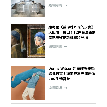
繼續閱讀
維梅爾《戴珍珠耳環的少女》
大阪唯一展出！12件莫瑞泰斯
皇家美術館珍藏即將登場
繼續閱讀
Donna Wilson 將童趣與美學
織進日常！讓家成為充滿想像
力的生活舞台
繼續閱讀