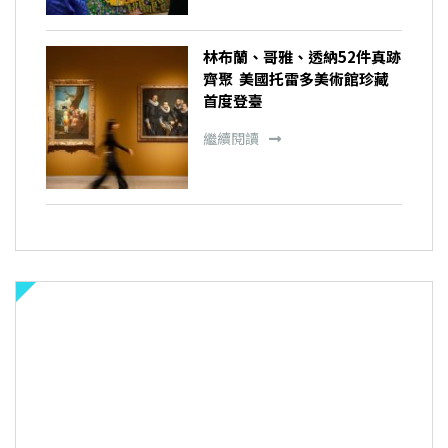
林布蘭、哥雅、透納52件真跡
齊聚 美國托雷多美術館珍藏
首度登臺
繼續閱讀