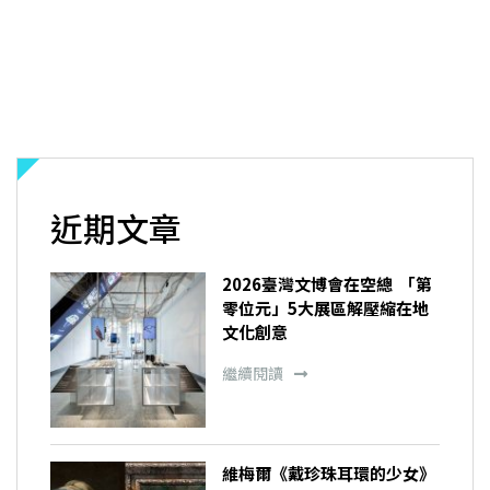
近期文章
2026臺灣文博會在空總 「第
零位元」5大展區解壓縮在地
文化創意
繼續閱讀
維梅爾《戴珍珠耳環的少女》