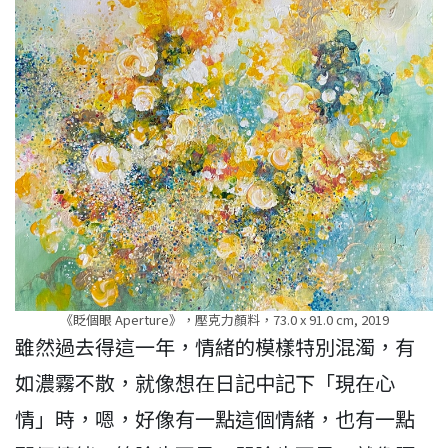
《眨個眼 Aperture》，壓克力顏料，73.0 x 91.0 cm, 2019
雖然過去得這一年，情緒的模樣特別混濁，有
如濃霧不散，就像想在日記中記下「現在心
情」時，嗯，好像有一點這個情緒，也有一點