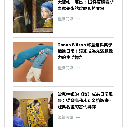
大阪唯一展出！12件莫瑞泰斯
皇家美術館珍藏即將登場
繼續閱讀
Donna Wilson 將童趣與美學
織進日常！讓家成為充滿想像
力的生活舞台
繼續閱讀
當克林姆的《吻》成為日常風
景：從樂高積木到金箔版畫，
經典名畫的當代轉譯
繼續閱讀