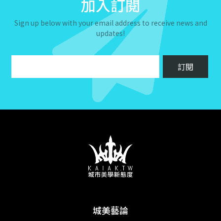
加入訂閱
Sign up below with your email address to receive news and
updates!
城美藝論