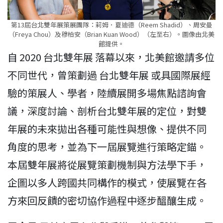
第13屆台北雙年展策展團隊：莉姆．夏迪德（Reem Shadid）、周安曼
（Freya Chou）及穆柏安（Brian Kuan Wood）（左至右）。圖像由北美
館提供。
自 2020 台北雙年展 落幕以來，北美館邀請多位
不同世代，曾策劃過 台北雙年展 或具國際展經
驗的策展人、學者，陸續展開多場焦點諮詢會
議，深度討論、剖析台北雙年展的定位，對雙
年展的未來拋出各種可能性與想像、提供不同
角度的思考，並為下一屆展覽進行策略定錨。
本屆雙年展將從展覽策劃機制與方法學下手，
企圖以多人跨國共同構作的模式，使展覽在各
方來回反饋的密切協作過程中逐步醞釀生成。