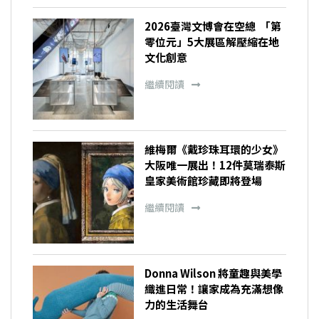
2026臺灣文博會在空總 「第
零位元」5大展區解壓縮在地
文化創意
繼續閱讀
維梅爾《戴珍珠耳環的少女》
大阪唯一展出！12件莫瑞泰斯
皇家美術館珍藏即將登場
繼續閱讀
Donna Wilson 將童趣與美學
織進日常！讓家成為充滿想像
力的生活舞台