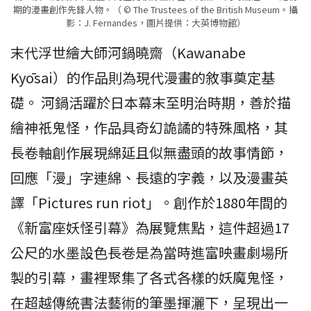
期的漫畫創作先鋒人物。（ © The Trustees of the British Museum。攝
影：J. Fernandes，圖片提供：大英博物館）
末代浮世繪大師河鍋曉齋（Kawanabe
Kyōsai）的作品則為現代漫畫的敘事奠定基
礎。 河鍋活躍於日本幕末至明治時期，善於描
繪神祇鬼怪，作品具奇幻詭譎的特殊風格，其
長卷軸創作展現綿延且似無盡頭的故事情節，
回應「漫」字連綿、長遠的字義，以及漫畫英
譯「Pictures run riot」。創作於1880年間的
《新富座妖怪引幕》為展覽焦點，這件超過17
公尺的水墨設色長卷是為當時進富映畫劇場所
製的引幕，畫裡聚集了各式各樣的妖魔鬼怪，
在超越傳統書法藝術的筆墨揮灑下，呈現出一