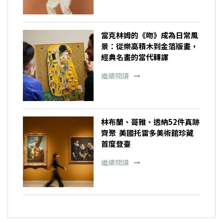
當克林姆的《吻》成為日常風
景：從樂高積木到金箔版畫，
經典名畫的當代轉譯
繼續閱讀
林布蘭、哥雅、透納52件真跡
齊聚 美國托雷多美術館珍藏
首度登臺
繼續閱讀