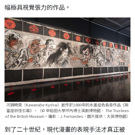
幅極具視覺張力的作品。
河鍋曉齋（Kawanabe Kyōsai）創作於1880年的水墨設色長卷作品《新
富座妖怪引幕》。（© 早稻田大學坪內博士演劇博物館、 The Trustees
of the British Museum。攝影：J. Fernandes，圖片提供：大英博物館）
到了二十世紀，現代漫畫的表現手法才真正被