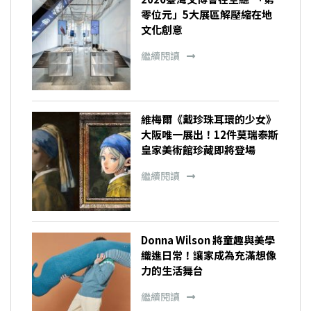
零位元」5大展區解壓縮在地
文化創意
繼續閱讀
維梅爾《戴珍珠耳環的少女》
大阪唯一展出！12件莫瑞泰斯
皇家美術館珍藏即將登場
繼續閱讀
Donna Wilson 將童趣與美學
織進日常！讓家成為充滿想像
力的生活舞台
繼續閱讀