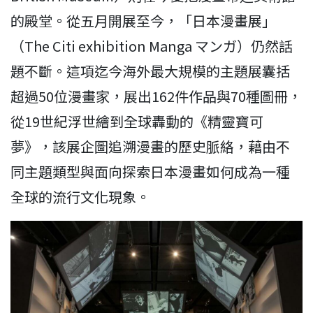
的殿堂。從五月開展至今，「日本漫畫展」
（The Citi exhibition Manga マンガ）仍然話
題不斷。這項迄今海外最大規模的主題展囊括
超過50位漫畫家，展出162件作品與70種圖冊，
從19世紀浮世繪到全球轟動的《精靈寶可
夢》，該展企圖追溯漫畫的歷史脈絡，藉由不
同主題類型與面向探索日本漫畫如何成為一種
全球的流行文化現象。