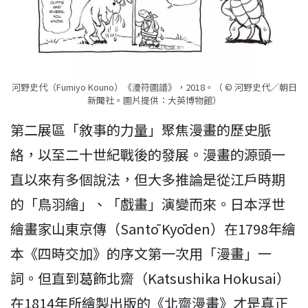
河野史代（Fumiyo Kouno）《漫符圖譜》，2018。（ © 河野史代／朝日
新聞社。圖片提供：大英博物館）
第二展區「敘事的力量」聚焦漫畫的歷史脈
絡，以至二十世紀戰後的發展。漫畫的源頭一
直以來有多個說法，但大多推論是從江戶時期
的「鳥羽繪」、「戲畫」演變而來。日本浮世
繪畫家山東京傳（Santō Kyōden）在1798年繪
本《四時交加》的序文第一次用「漫畫」一
詞。但直到葛飾北齋（Katsushika Hokusai）
在1814年所繪製出版的《北齋漫畫》才是真正