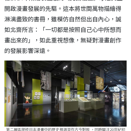
開啟漫畫發展的先驅。這本將世間萬物描繪得
淋漓盡致的書冊，雖模仿自然但出自內心，誠
如北齋所言：「一切都是按照自己心中所想而
畫出來的」，如此重視想像，無疑對漫畫創作
的發展影響深遠。
第二展區爬梳日本漫畫中的歷史根源並作古今對照 ，同時關注20世紀初