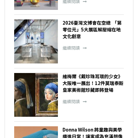
繼續閱讀
2026臺灣文博會在空總 「第
零位元」5大展區解壓縮在地
文化創意
繼續閱讀
維梅爾《戴珍珠耳環的少女》
大阪唯一展出！12件莫瑞泰斯
皇家美術館珍藏即將登場
繼續閱讀
Donna Wilson 將童趣與美學
織進日常！讓家成為充滿想像