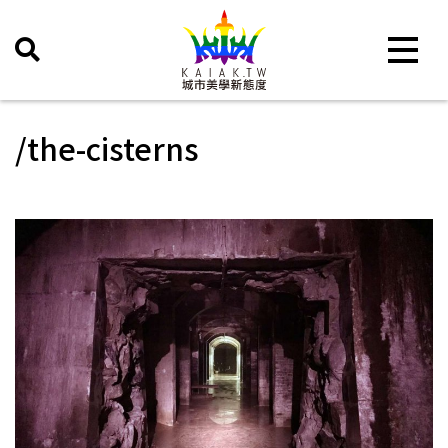
Toggle 
/the-cisterns