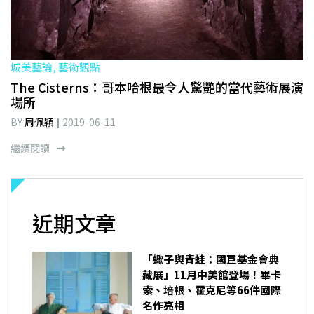
城美藝論, 藝術觀點
The Cisterns：哥本哈根最令人驚艷的當代藝術展演
場所
BY
周佩穎
2019-06-11
繼續閱讀
近期文章
「蠍子與青蛙：國巨基金會典
藏展」11月中美館登場！畢卡
索、培根、霍克尼等66件國際
名作亮相