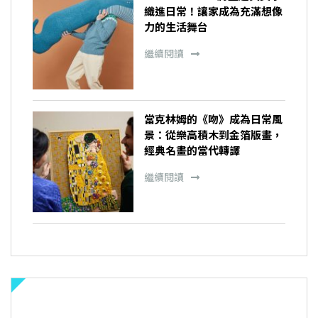
織進日常！讓家成為充滿想像
力的生活舞台
繼續閱讀
當克林姆的《吻》成為日常風
景：從樂高積木到金箔版畫，
經典名畫的當代轉譯
繼續閱讀