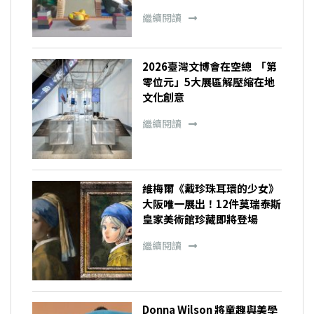
繼續閱讀
2026臺灣文博會在空總 「第
零位元」5大展區解壓縮在地
文化創意
繼續閱讀
維梅爾《戴珍珠耳環的少女》
大阪唯一展出！12件莫瑞泰斯
皇家美術館珍藏即將登場
繼續閱讀
Donna Wilson 將童趣與美學