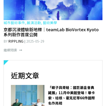
城市藝術事件, 展演活動, 藝術美學
京都沉浸體驗新地標｜teamLab BioVortex Kyoto
系列新作首度公開
BY
RIPPLING
2025-05-29
繼續閱讀
近期文章
「蠍子與青蛙：國巨基金會典
藏展」11月中美館登場！畢卡
索、培根、霍克尼等66件國際
名作亮相