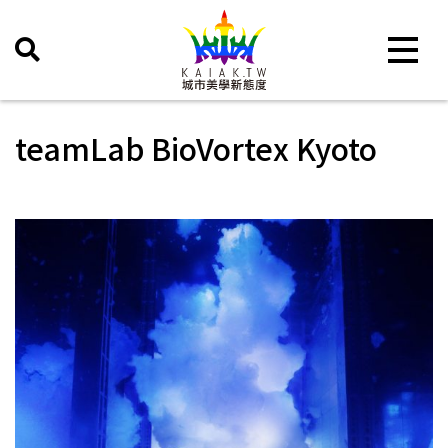
Toggle 
teamLab BioVortex Kyoto