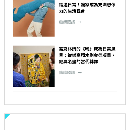
織進日常！讓家成為充滿想像
力的生活舞台
繼續閱讀
當克林姆的《吻》成為日常風
景：從樂高積木到金箔版畫，
經典名畫的當代轉譯
繼續閱讀