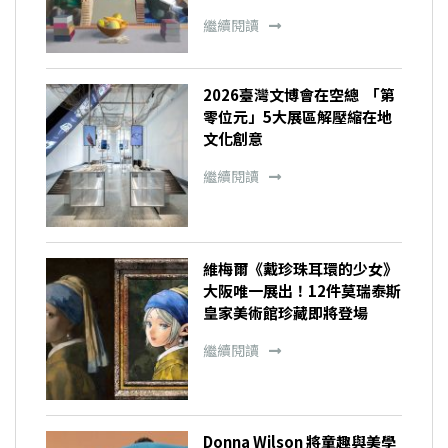
繼續閱讀
2026臺灣文博會在空總 「第
零位元」5大展區解壓縮在地
文化創意
繼續閱讀
維梅爾《戴珍珠耳環的少女》
大阪唯一展出！12件莫瑞泰斯
皇家美術館珍藏即將登場
繼續閱讀
Donna Wilson 將童趣與美學