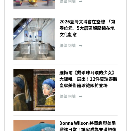
繼續閱讀
2026臺灣文博會在空總 「第
零位元」5大展區解壓縮在地
文化創意
繼續閱讀
維梅爾《戴珍珠耳環的少女》
大阪唯一展出！12件莫瑞泰斯
皇家美術館珍藏即將登場
繼續閱讀
Donna Wilson 將童趣與美學
織進日常！讓家成為充滿想像