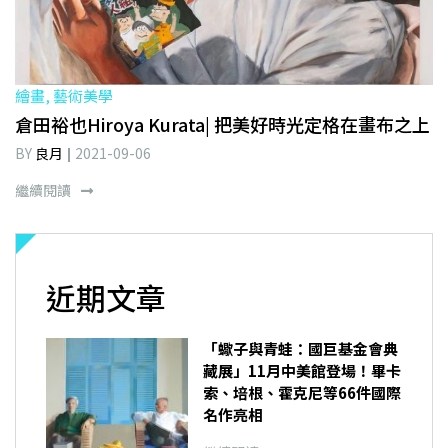
繪畫, 藝術美學
倉田裕也Hiroya Kurata| 把美好時光定格在畫布之上
BY
良月
2021-09-06
繼續閱讀
近期文章
「蠍子與青蛙：國巨基金會典
藏展」11月中美館登場！畢卡
索、培根、霍克尼等66件國際
名作亮相