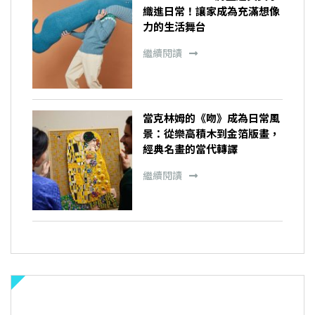
織進日常！讓家成為充滿想像
力的生活舞台
繼續閱讀
當克林姆的《吻》成為日常風
景：從樂高積木到金箔版畫，
經典名畫的當代轉譯
繼續閱讀