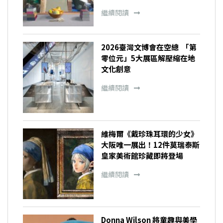
繼續閱讀
2026臺灣文博會在空總 「第
零位元」5大展區解壓縮在地
文化創意
繼續閱讀
維梅爾《戴珍珠耳環的少女》
大阪唯一展出！12件莫瑞泰斯
皇家美術館珍藏即將登場
繼續閱讀
Donna Wilson 將童趣與美學