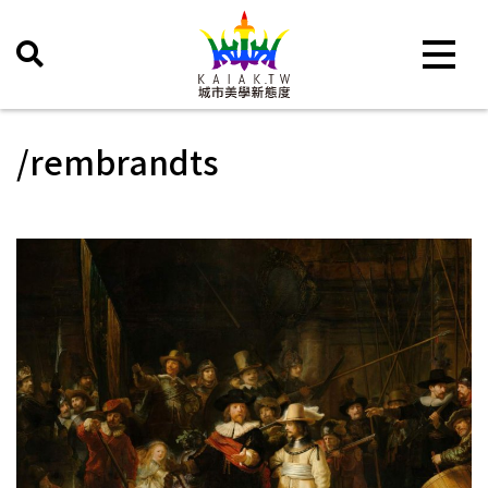
Toggle 
/rembrandts