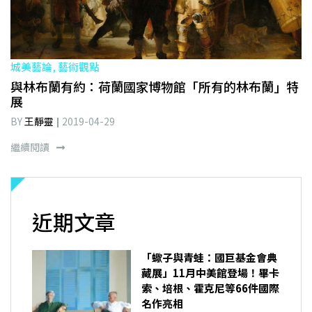
城美藝論, 藝術觀點
與林布蘭有約：荷蘭國家博物館「所有的林布蘭」特
展
BY
王靜靈
2019-04-29
繼續閱讀
近期文章
「蠍子與青蛙：國巨基金會典
藏展」11月中美館登場！畢卡
索、培根、霍克尼等66件國際
名作亮相