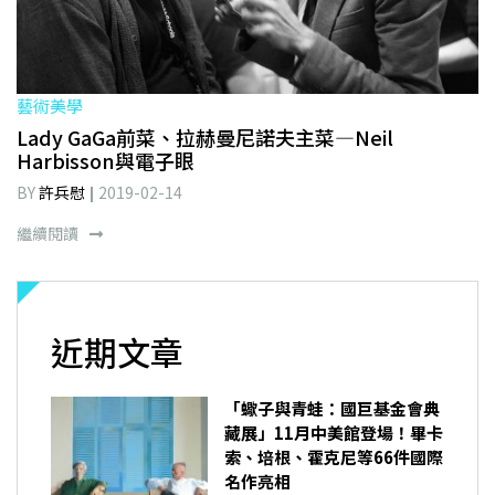
藝術美學
Lady GaGa前菜、拉赫曼尼諾夫主菜—Neil
Harbisson與電子眼
BY
許兵慰
2019-02-14
繼續閱讀
近期文章
「蠍子與青蛙：國巨基金會典
藏展」11月中美館登場！畢卡
索、培根、霍克尼等66件國際
名作亮相