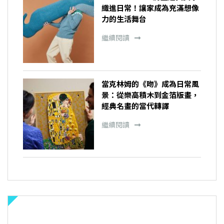
織進日常！讓家成為充滿想像
力的生活舞台
繼續閱讀
當克林姆的《吻》成為日常風
景：從樂高積木到金箔版畫，
經典名畫的當代轉譯
繼續閱讀