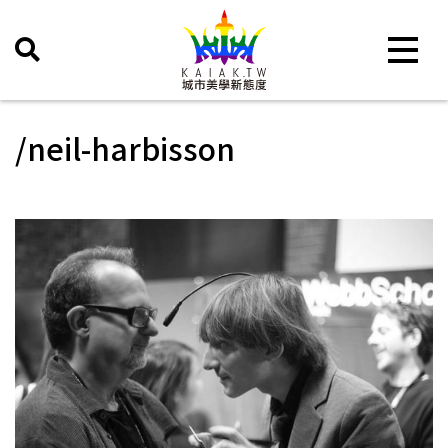
Toggle 
/neil-harbisson