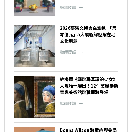
繼續閱讀
2026臺灣文博會在空總 「第
零位元」5大展區解壓縮在地
文化創意
繼續閱讀
維梅爾《戴珍珠耳環的少女》
大阪唯一展出！12件莫瑞泰斯
皇家美術館珍藏即將登場
繼續閱讀
Donna Wilson 將童趣與美學