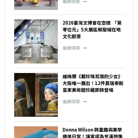
繼續閱讀
2026臺灣文博會在空總 「第
零位元」5大展區解壓縮在地
文化創意
繼續閱讀
維梅爾《戴珍珠耳環的少女》
大阪唯一展出！12件莫瑞泰斯
皇家美術館珍藏即將登場
繼續閱讀
Donna Wilson 將童趣與美學
織進日常！讓家成為充滿想像