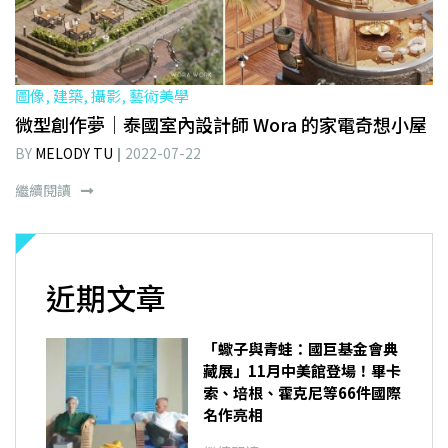
圖像, 建築, 攝影, 藝術美學
微型創作夢｜泰國室內設計師 Wora 的家電奇想小屋
BY
MELODY TU
2022-07-22
繼續閱讀
近期文章
「蠍子與青蛙：國巨基金會典
藏展」11月中美館登場！畢卡
索、培根、霍克尼等66件國際
名作亮相