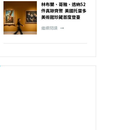
林布蘭、哥雅、透納52
件真跡齊聚 美國托雷多
美術館珍藏首度登臺
繼續閱讀