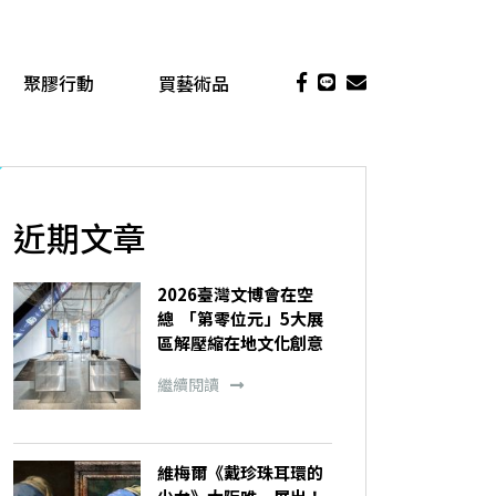
聚膠行動
買藝術品
近期文章
2026臺灣文博會在空
總 「第零位元」5大展
區解壓縮在地文化創意
繼續閱讀
維梅爾《戴珍珠耳環的