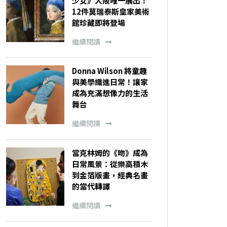
少女》大阪唯一展出！
12件莫瑞泰斯皇家美術
館珍藏即將登場
繼續閱讀
Donna Wilson 將童趣
與美學織進日常！讓家
成為充滿想像力的生活
舞台
繼續閱讀
當克林姆的《吻》成為
日常風景：從樂高積木
到金箔版畫，經典名畫
的當代轉譯
繼續閱讀