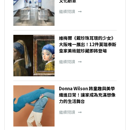
文化創意
繼續閱讀
維梅爾《戴珍珠耳環的少女》
大阪唯一展出！12件莫瑞泰斯
皇家美術館珍藏即將登場
繼續閱讀
Donna Wilson 將童趣與美學
織進日常！讓家成為充滿想像
力的生活舞台
繼續閱讀