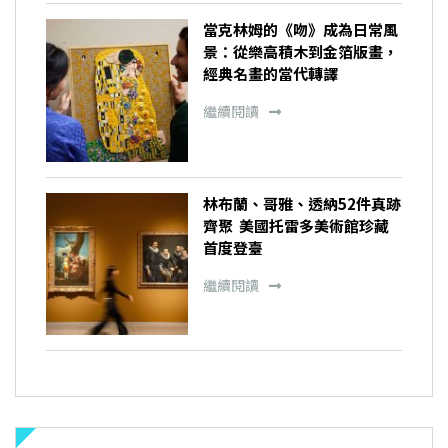
當克林姆的《吻》成為日常風
景：從樂高積木到金箔版畫，
經典名畫的當代轉譯
繼續閱讀
林布蘭、哥雅、透納52件真跡
齊聚 美國托雷多美術館珍藏
首度登臺
繼續閱讀