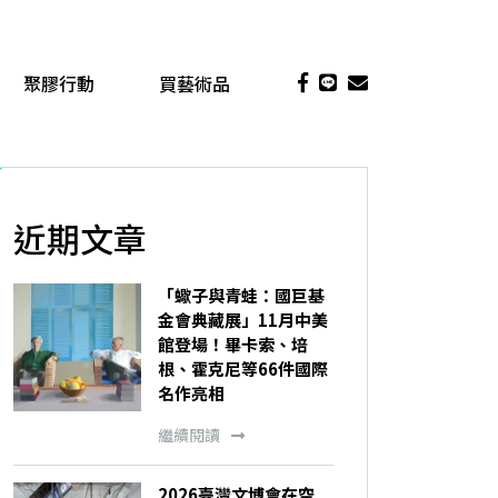
聚膠行動
買藝術品
近期文章
「蠍子與青蛙：國巨基
金會典藏展」11月中美
館登場！畢卡索、培
根、霍克尼等66件國際
名作亮相
繼續閱讀
2026臺灣文博會在空