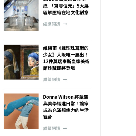
總 「第零位元」5大展
區解壓縮在地文化創意
繼續閱讀
維梅爾《戴珍珠耳環的
少女》大阪唯一展出！
12件莫瑞泰斯皇家美術
館珍藏即將登場
繼續閱讀
Donna Wilson 將童趣
與美學織進日常！讓家
成為充滿想像力的生活
舞台
繼續閱讀