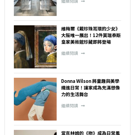
繼續閱讀
維梅爾《戴珍珠耳環的少女》
大阪唯一展出！12件莫瑞泰斯
皇家美術館珍藏即將登場
繼續閱讀
Donna Wilson 將童趣與美學
織進日常！讓家成為充滿想像
力的生活舞台
繼續閱讀
當克林姆的《吻》成為日常風