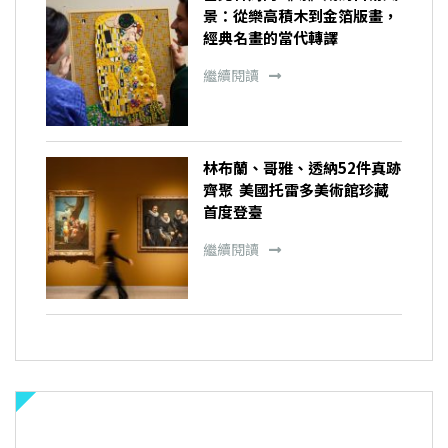
景：從樂高積木到金箔版畫，
經典名畫的當代轉譯
繼續閱讀
林布蘭、哥雅、透納52件真跡
齊聚 美國托雷多美術館珍藏
首度登臺
繼續閱讀