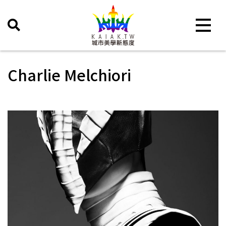
Toggle 
Charlie Melchiori