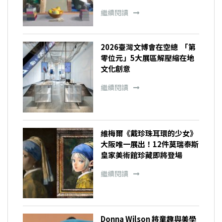
繼續閱讀
2026臺灣文博會在空總 「第
零位元」5大展區解壓縮在地
文化創意
繼續閱讀
維梅爾《戴珍珠耳環的少女》
大阪唯一展出！12件莫瑞泰斯
皇家美術館珍藏即將登場
繼續閱讀
Donna Wilson 將童趣與美學