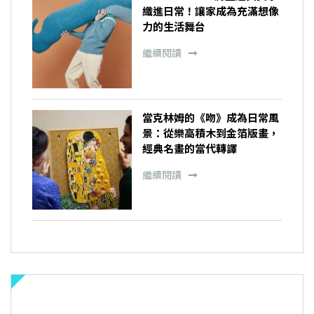
織進日常！讓家成為充滿想像
力的生活舞台
繼續閱讀
當克林姆的《吻》成為日常風
景：從樂高積木到金箔版畫，
經典名畫的當代轉譯
繼續閱讀