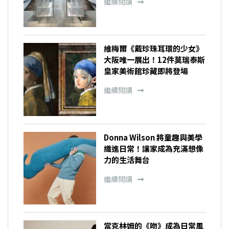
繼續閱讀
維梅爾《戴珍珠耳環的少女》
大阪唯一展出！12件莫瑞泰斯
皇家美術館珍藏即將登場
繼續閱讀
Donna Wilson 將童趣與美學
織進日常！讓家成為充滿想像
力的生活舞台
繼續閱讀
當克林姆的《吻》成為日常風