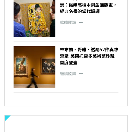
景：從樂高積木到金箔版畫，
經典名畫的當代轉譯
繼續閱讀
林布蘭、哥雅、透納52件真跡
齊聚 美國托雷多美術館珍藏
首度登臺
繼續閱讀