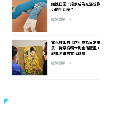
織進日常！讓家成為充滿想像
力的生活舞台
繼續閱讀
當克林姆的《吻》成為日常風
景：從樂高積木到金箔版畫，
經典名畫的當代轉譯
繼續閱讀