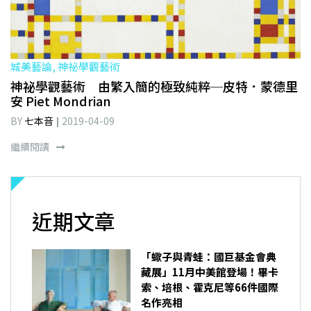
城美藝論, 神祕學觀藝術
神祕學觀藝術 由繁入簡的極致純粹─皮特．蒙德里
安 Piet Mondrian
BY
七本音
2019-04-09
繼續閱讀
近期文章
「蠍子與青蛙：國巨基金會典
藏展」11月中美館登場！畢卡
索、培根、霍克尼等66件國際
名作亮相