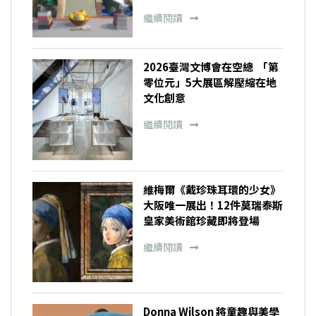
繼續閱讀
2026臺灣文博會在空總 「第
零位元」5大展區解壓縮在地
文化創意
繼續閱讀
維梅爾《戴珍珠耳環的少女》
大阪唯一展出！12件莫瑞泰斯
皇家美術館珍藏即將登場
繼續閱讀
Donna Wilson 將童趣與美學