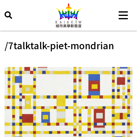
Toggle 
/7talktalk-piet-mondrian