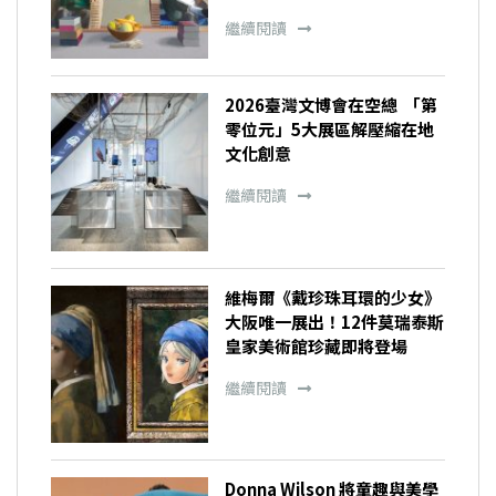
繼續閱讀
2026臺灣文博會在空總 「第
零位元」5大展區解壓縮在地
文化創意
繼續閱讀
維梅爾《戴珍珠耳環的少女》
大阪唯一展出！12件莫瑞泰斯
皇家美術館珍藏即將登場
繼續閱讀
Donna Wilson 將童趣與美學