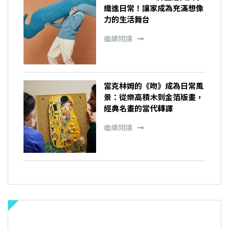
織進日常！讓家成為充滿想像
力的生活舞台
繼續閱讀
當克林姆的《吻》成為日常風
景：從樂高積木到金箔版畫，
經典名畫的當代轉譯
繼續閱讀