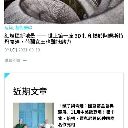
建築, 藝術美學
紅燈區新地景 —— 世上第一座 3D 打印橋於阿姆斯特
丹開通，荷蘭女王也難抵魅力
BY
LC
2021-08-19
繼續閱讀
近期文章
「蠍子與青蛙：國巨基金會典
藏展」11月中美館登場！畢卡
索、培根、霍克尼等66件國際
名作亮相