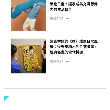
織進日常！讓家成為充滿想像
力的生活舞台
繼續閱讀
當克林姆的《吻》成為日常風
景：從樂高積木到金箔版畫，
經典名畫的當代轉譯
繼續閱讀