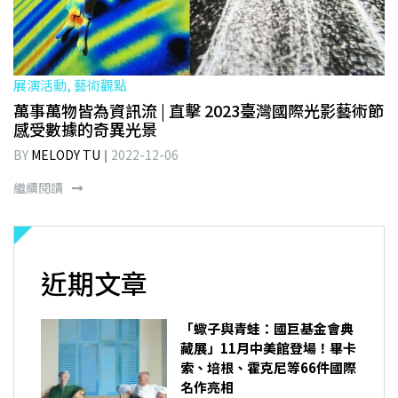
展演活動, 藝術觀點
萬事萬物皆為資訊流 | 直擊 2023臺灣國際光影藝術節
感受數據的奇異光景
BY
MELODY TU
2022-12-06
繼續閱讀
近期文章
「蠍子與青蛙：國巨基金會典
藏展」11月中美館登場！畢卡
索、培根、霍克尼等66件國際
名作亮相