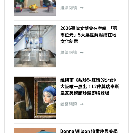
繼續閱讀
2026臺灣文博會在空總 「第
零位元」5大展區解壓縮在地
文化創意
繼續閱讀
維梅爾《戴珍珠耳環的少女》
大阪唯一展出！12件莫瑞泰斯
皇家美術館珍藏即將登場
繼續閱讀
Donna Wilson 將童趣與美學