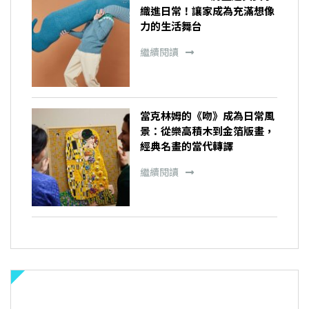
織進日常！讓家成為充滿想像
力的生活舞台
繼續閱讀
當克林姆的《吻》成為日常風
景：從樂高積木到金箔版畫，
經典名畫的當代轉譯
繼續閱讀