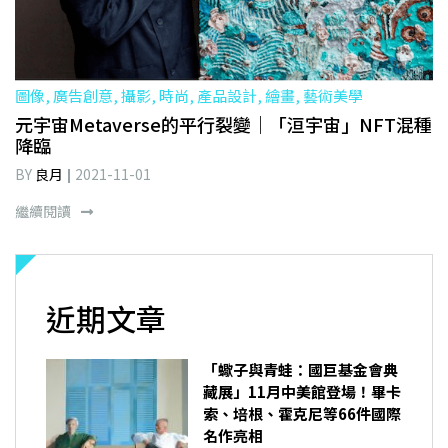
圖像, 廣告創意, 攝影, 時尚, 產品設計, 繪畫, 藝術美學
元宇宙Metaverse的平行裂變｜「洹宇宙」NFT混種
降臨
BY
良月
2021-11-01
繼續閱讀
近期文章
「蠍子與青蛙：國巨基金會典
藏展」11月中美館登場！畢卡
索、培根、霍克尼等66件國際
名作亮相