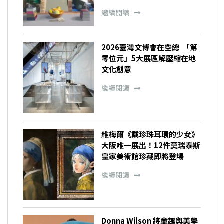
繼續閱讀
2026臺灣文博會在空總 「第
零位元」5大展區解壓縮在地
文化創意
繼續閱讀
維梅爾《戴珍珠耳環的少女》
大阪唯一展出！12件莫瑞泰斯
皇家美術館珍藏即將登場
繼續閱讀
Donna Wilson 將童趣與美學