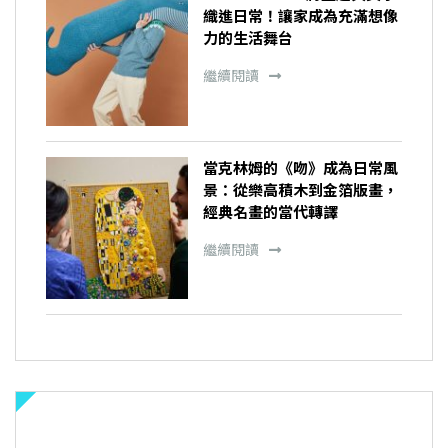
織進日常！讓家成為充滿想像
力的生活舞台
繼續閱讀
當克林姆的《吻》成為日常風
景：從樂高積木到金箔版畫，
經典名畫的當代轉譯
繼續閱讀