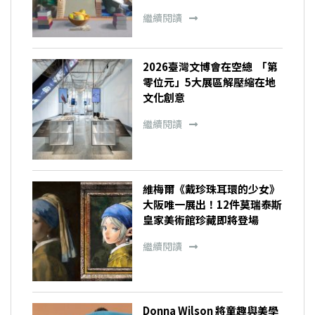
繼續閱讀
2026臺灣文博會在空總 「第
零位元」5大展區解壓縮在地
文化創意
繼續閱讀
維梅爾《戴珍珠耳環的少女》
大阪唯一展出！12件莫瑞泰斯
皇家美術館珍藏即將登場
繼續閱讀
Donna Wilson 將童趣與美學