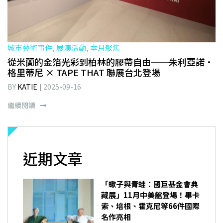
城市藝術事件, 展演活動, 本月聚焦
從米蘭的金箔光彩到柏林的膠帶自由──朱利亞諾·
格里蒂尼 × TAPE THAT 聯展台北登場
BY
KATIE
2025-09-16
繼續閱讀
近期文章
「蠍子與青蛙：國巨基金會典
藏展」11月中美館登場！畢卡
索、培根、霍克尼等66件國際
名作亮相