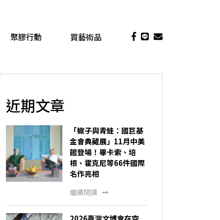
聚膠行動
買藝術品
近期文章
「蠍子與青蛙：國巨基
金會典藏展」11月中美
館登場！畢卡索、培
根、霍克尼等66件國際
名作亮相
繼續閱讀
2026臺灣文博會在空