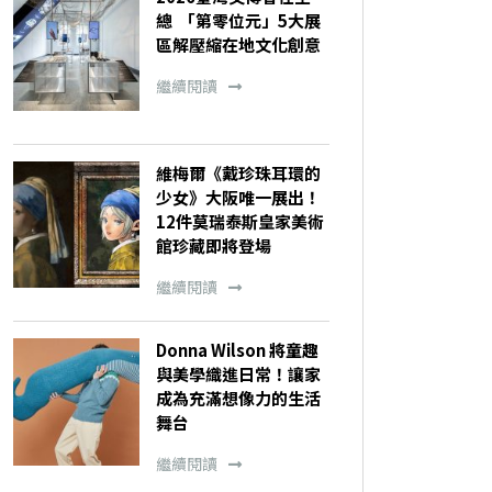
總 「第零位元」5大展
區解壓縮在地文化創意
繼續閱讀
維梅爾《戴珍珠耳環的
少女》大阪唯一展出！
12件莫瑞泰斯皇家美術
館珍藏即將登場
繼續閱讀
Donna Wilson 將童趣
與美學織進日常！讓家
成為充滿想像力的生活
舞台
繼續閱讀