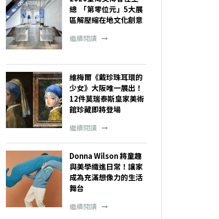
總 「第零位元」5大展
區解壓縮在地文化創意
繼續閱讀
維梅爾《戴珍珠耳環的
少女》大阪唯一展出！
12件莫瑞泰斯皇家美術
館珍藏即將登場
繼續閱讀
Donna Wilson 將童趣
與美學織進日常！讓家
成為充滿想像力的生活
舞台
繼續閱讀