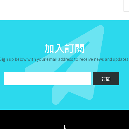
加入訂閱
Sign up below with your email address to receive news and updates