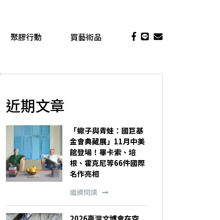
聚膠行動
買藝術品
近期文章
「蠍子與青蛙：國巨基
金會典藏展」11月中美
館登場！畢卡索、培
根、霍克尼等66件國際
名作亮相
繼續閱讀
2026臺灣文博會在空