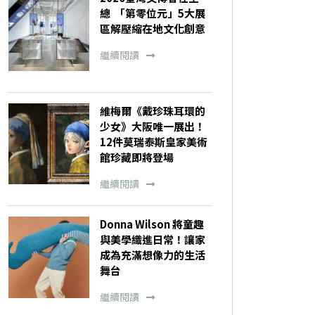
總 「第零位元」5大展
區解壓縮在地文化創意
繼續閱讀
維梅爾《戴珍珠耳環的
少女》大阪唯一展出！
12件莫瑞泰斯皇家美術
館珍藏即將登場
繼續閱讀
Donna Wilson 將童趣
與美學織進日常！讓家
成為充滿想像力的生活
舞台
繼續閱讀