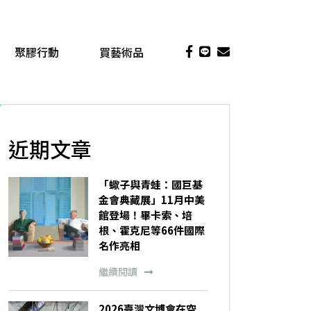
聚膠行動
買藝術品
近期文章
「蠍子與青蛙：國巨基
金會典藏展」11月中美
館登場！畢卡索、培
根、霍克尼等66件國際
名作亮相
繼續閱讀
2026臺灣文博會在空