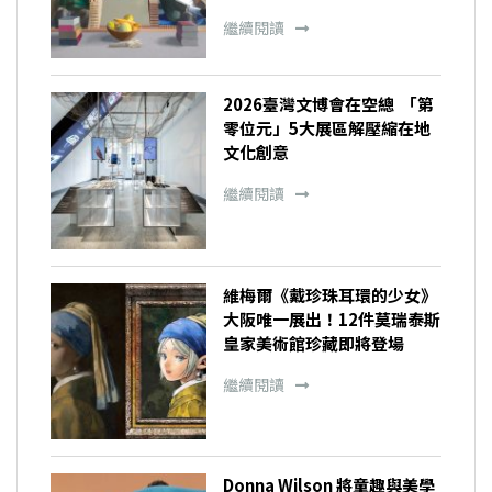
繼續閱讀
2026臺灣文博會在空總 「第
零位元」5大展區解壓縮在地
文化創意
繼續閱讀
維梅爾《戴珍珠耳環的少女》
大阪唯一展出！12件莫瑞泰斯
皇家美術館珍藏即將登場
繼續閱讀
Donna Wilson 將童趣與美學