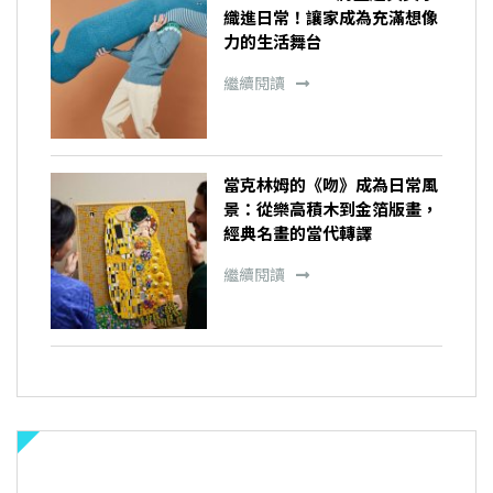
織進日常！讓家成為充滿想像
力的生活舞台
繼續閱讀
當克林姆的《吻》成為日常風
景：從樂高積木到金箔版畫，
經典名畫的當代轉譯
繼續閱讀