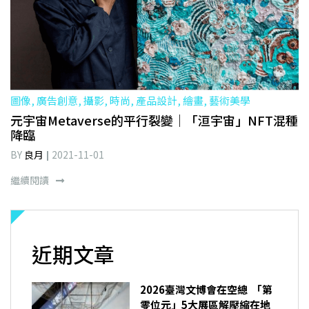
圖像, 廣告創意, 攝影, 時尚, 產品設計, 繪畫, 藝術美學
元宇宙Metaverse的平行裂變｜「洹宇宙」NFT混種
降臨
BY
良月
2021-11-01
繼續閱讀
近期文章
2026臺灣文博會在空總 「第
零位元」5大展區解壓縮在地