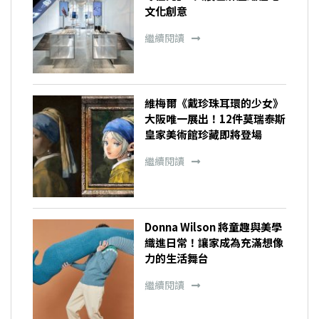
文化創意
繼續閱讀
維梅爾《戴珍珠耳環的少女》
大阪唯一展出！12件莫瑞泰斯
皇家美術館珍藏即將登場
繼續閱讀
Donna Wilson 將童趣與美學
織進日常！讓家成為充滿想像
力的生活舞台
繼續閱讀