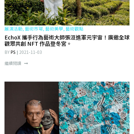
展演活動, 藝術市場, 藝術美學, 藝術觀點
EchoX 攜手行為藝術大師張洹進軍元宇宙！廣邀全球
觀眾共創 NFT 作品登冬宮。
BY
PS
2021-11-03
繼續閱讀