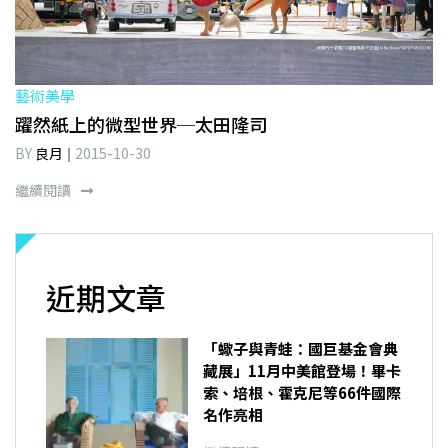
藝術美學
躍然紙上的微型世界─太田隆司
BY
良月
2015-10-30
繼續閱讀
近期文章
「蠍子與青蛙：國巨基金會典
藏展」11月中美館登場！畢卡
索、培根、霍克尼等66件國際
名作亮相