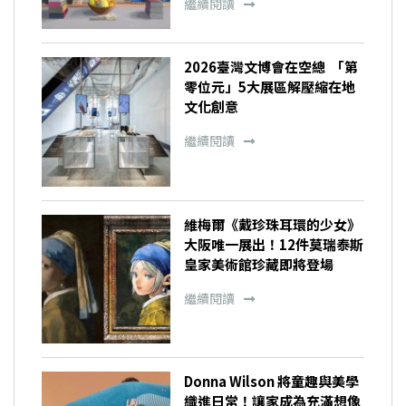
繼續閱讀
2026臺灣文博會在空總 「第
零位元」5大展區解壓縮在地
文化創意
繼續閱讀
維梅爾《戴珍珠耳環的少女》
大阪唯一展出！12件莫瑞泰斯
皇家美術館珍藏即將登場
繼續閱讀
Donna Wilson 將童趣與美學
織進日常！讓家成為充滿想像