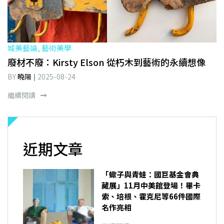
城美藝論, 藝術美學
廢材不廢：Kirsty Elson 從朽木到藝術的永續想像
BY
曉陽
2025-08-24
繼續閱讀
近期文章
「蠍子與青蛙：國巨基金會典
藏展」11月中美館登場！畢卡
索、培根、霍克尼等66件國際
名作亮相