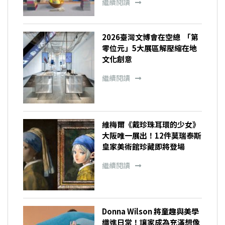
繼續閱讀
2026臺灣文博會在空總 「第
零位元」5大展區解壓縮在地
文化創意
繼續閱讀
維梅爾《戴珍珠耳環的少女》
大阪唯一展出！12件莫瑞泰斯
皇家美術館珍藏即將登場
繼續閱讀
Donna Wilson 將童趣與美學
織進日常！讓家成為充滿想像