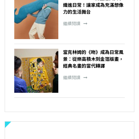
織進日常！讓家成為充滿想像
力的生活舞台
繼續閱讀
當克林姆的《吻》成為日常風
景：從樂高積木到金箔版畫，
經典名畫的當代轉譯
繼續閱讀