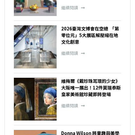
繼續閱讀
2026臺灣文博會在空總 「第
零位元」5大展區解壓縮在地
文化創意
繼續閱讀
維梅爾《戴珍珠耳環的少女》
大阪唯一展出！12件莫瑞泰斯
皇家美術館珍藏即將登場
繼續閱讀
Donna Wilson 將童趣與美學