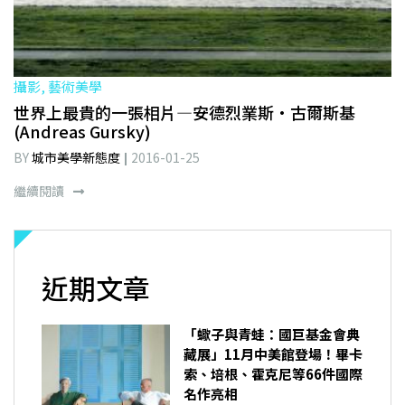
攝影, 藝術美學
世界上最貴的一張相片—安德烈業斯·古爾斯基
(Andreas Gursky)
BY
城市美學新態度
2016-01-25
繼續閱讀
近期文章
「蠍子與青蛙：國巨基金會典
藏展」11月中美館登場！畢卡
索、培根、霍克尼等66件國際
名作亮相