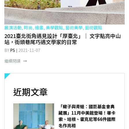
展演活動, 時尚, 繪畫, 美學觀點, 藝術美學, 藝術觀點
2021臺北街角遇見設計「厚臺北」｜ 文字點亮中山
站，街頭巷尾巧遇文學家的日常
BY
PS
2021-11-07
繼續閱讀
近期文章
「蠍子與青蛙：國巨基金會典
藏展」11月中美館登場！畢卡
索、培根、霍克尼等66件國際
名作亮相