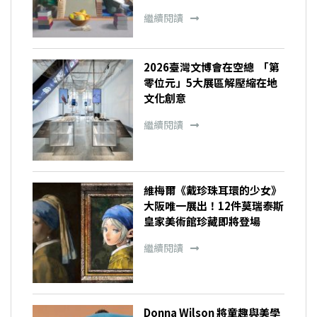
繼續閱讀
2026臺灣文博會在空總 「第
零位元」5大展區解壓縮在地
文化創意
繼續閱讀
維梅爾《戴珍珠耳環的少女》
大阪唯一展出！12件莫瑞泰斯
皇家美術館珍藏即將登場
繼續閱讀
Donna Wilson 將童趣與美學