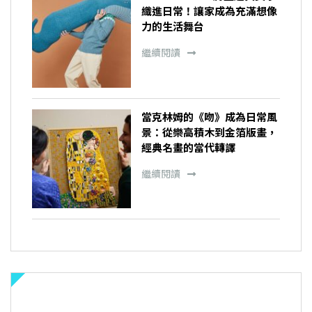
織進日常！讓家成為充滿想像
力的生活舞台
繼續閱讀
當克林姆的《吻》成為日常風
景：從樂高積木到金箔版畫，
經典名畫的當代轉譯
繼續閱讀