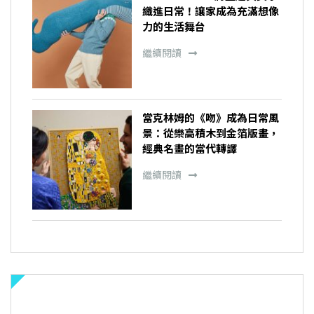
織進日常！讓家成為充滿想像
力的生活舞台
繼續閱讀
當克林姆的《吻》成為日常風
景：從樂高積木到金箔版畫，
經典名畫的當代轉譯
繼續閱讀