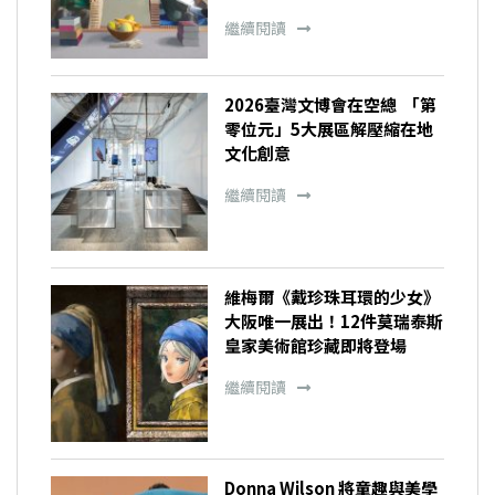
繼續閱讀
2026臺灣文博會在空總 「第
零位元」5大展區解壓縮在地
文化創意
繼續閱讀
維梅爾《戴珍珠耳環的少女》
大阪唯一展出！12件莫瑞泰斯
皇家美術館珍藏即將登場
繼續閱讀
Donna Wilson 將童趣與美學