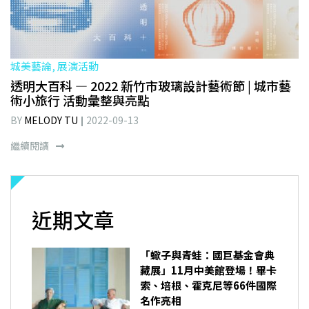
城美藝論, 展演活動
透明大百科 — 2022 新竹市玻璃設計藝術節 | 城市藝
術小旅行 活動彙整與亮點
BY
MELODY TU
2022-09-13
繼續閱讀
近期文章
「蠍子與青蛙：國巨基金會典
藏展」11月中美館登場！畢卡
索、培根、霍克尼等66件國際
名作亮相