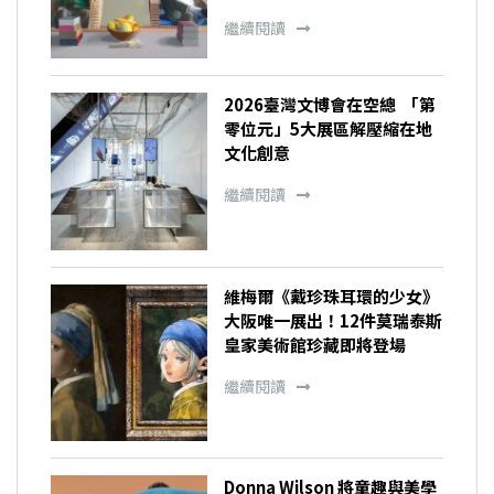
繼續閱讀
2026臺灣文博會在空總 「第
零位元」5大展區解壓縮在地
文化創意
繼續閱讀
維梅爾《戴珍珠耳環的少女》
大阪唯一展出！12件莫瑞泰斯
皇家美術館珍藏即將登場
繼續閱讀
Donna Wilson 將童趣與美學