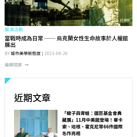
展演活動
當戰時成為日常 ── 烏克蘭女性生命故事於人權館
展出
BY
城市美學新態度
2023-04-26
繼續閱讀
近期文章
「蠍子與青蛙：國巨基金會典
藏展」11月中美館登場！畢卡
索、培根、霍克尼等66件國際
名作亮相