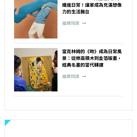
織進日常！讓家成為充滿想像
力的生活舞台
繼續閱讀
當克林姆的《吻》成為日常風
景：從樂高積木到金箔版畫，
經典名畫的當代轉譯
繼續閱讀