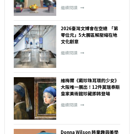
繼續閱讀
2026臺灣文博會在空總 「第
零位元」5大展區解壓縮在地
文化創意
繼續閱讀
維梅爾《戴珍珠耳環的少女》
大阪唯一展出！12件莫瑞泰斯
皇家美術館珍藏即將登場
繼續閱讀
Donna Wilson 將童趣與美學