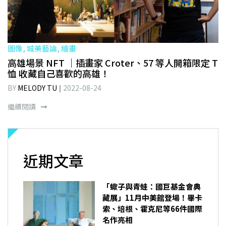
圖像, 城美藝論, 繪畫
高雄場景 NFT ｜插畫家 Croter、57 等人開箱限定 T
恤 收藏自己喜歡的高雄！
BY
MELODY TU
2022-08-24
繼續閱讀
近期文章
「蠍子與青蛙：國巨基金會典
藏展」11月中美館登場！畢卡
索、培根、霍克尼等66件國際
名作亮相