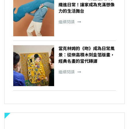
織進日常！讓家成為充滿想像
力的生活舞台
繼續閱讀
當克林姆的《吻》成為日常風
景：從樂高積木到金箔版畫，
經典名畫的當代轉譯
繼續閱讀