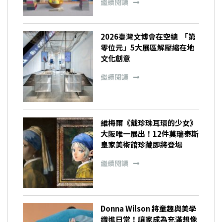
繼續閱讀
2026臺灣文博會在空總 「第
零位元」5大展區解壓縮在地
文化創意
繼續閱讀
維梅爾《戴珍珠耳環的少女》
大阪唯一展出！12件莫瑞泰斯
皇家美術館珍藏即將登場
繼續閱讀
Donna Wilson 將童趣與美學
織進日常！讓家成為充滿想像