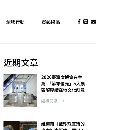
聚膠行動
買藝術品
近期文章
2026臺灣文博會在空
總 「第零位元」5大展
區解壓縮在地文化創意
繼續閱讀
維梅爾《戴珍珠耳環的