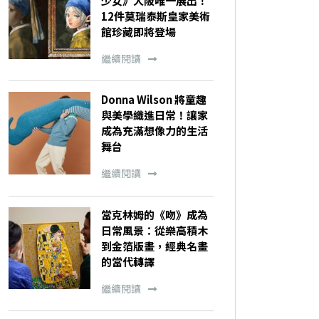
少女》大阪唯一展出！
12件莫瑞泰斯皇家美術
館珍藏即將登場
繼續閱讀
Donna Wilson 將童趣
與美學織進日常！讓家
成為充滿想像力的生活
舞台
繼續閱讀
當克林姆的《吻》成為
日常風景：從樂高積木
到金箔版畫，經典名畫
的當代轉譯
繼續閱讀