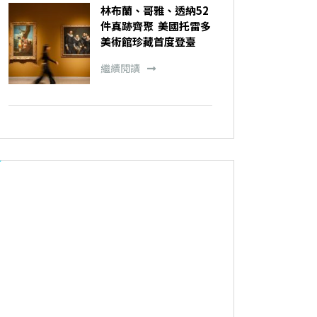
林布蘭、哥雅、透納52
件真跡齊聚 美國托雷多
美術館珍藏首度登臺
繼續閱讀