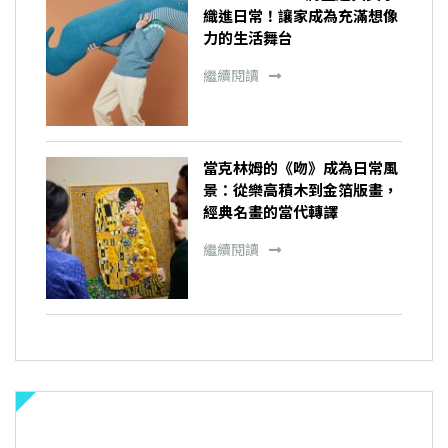
織進日常！讓家成為充滿想像
力的生活舞台
繼續閱讀
當克林姆的《吻》成為日常風
景：從樂高積木到金箔版畫，
經典名畫的當代轉譯
繼續閱讀