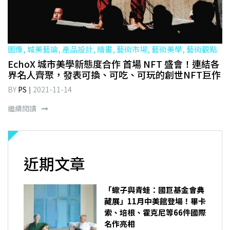
圖像, 城美藝論, 產品設計, 繪畫, 藝術市場, 藝術美學, 藝術觀點
EchoX 城市美學新態度合作 首場 NFT 盛會！連結各
界名人齊聚，發表可換、可吃、可玩的創世NFT巨作
BY
PS
2021-11-14
繼續閱讀
近期文章
「蠍子與青蛙：國巨基金會典
藏展」11月中美館登場！畢卡
索、培根、霍克尼等66件國際
名作亮相