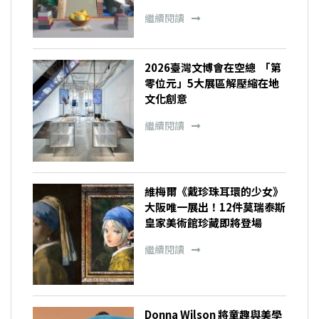
繼續閱讀
2026臺灣文博會在空總 「第
零位元」5大展區解壓縮在地
文化創意
繼續閱讀
維梅爾《戴珍珠耳環的少女》
大阪唯一展出！12件莫瑞泰斯
皇家美術館珍藏即將登場
繼續閱讀
Donna Wilson 將童趣與美學